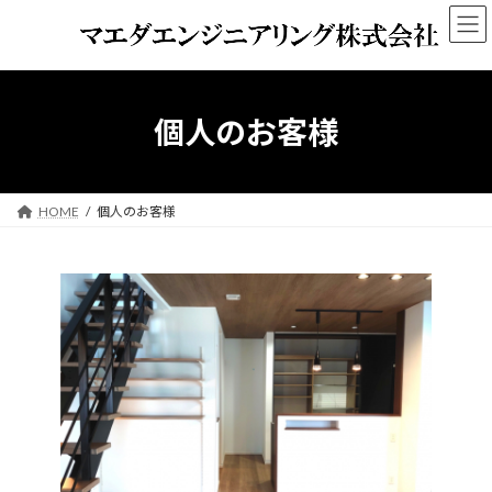
コ
ナ
ン
ビ
テ
ゲ
ン
ー
ツ
シ
へ
ョ
個人のお客様
ス
ン
キ
に
ッ
移
プ
動
HOME
個人のお客様