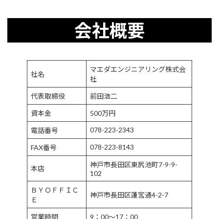
会社概要
マエダエンジニアリング株式会
社名
社
代表取締役
前田浩二
資本金
500万円
078-223-2343
電話番号
078-223-8143
FAX番号
神戸市長田区東尻池町7-9-9-
本店
102
ＢＹＯＦＦＩＣ
神戸市長田区蓮宮通4-2-7
Ｅ
営業時間
9：00～17：00