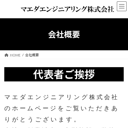
コ
ナ
ン
ビ
テ
ゲ
ン
ー
ツ
シ
へ
ョ
会社概要
ス
ン
キ
に
ッ
移
プ
動
HOME
会社概要
代表者ご挨拶
マエダエンジニアリング株式会社
のホームページをご覧いただきあ
りがとうございます。